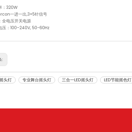
率：320W
ercon一进一出,3+5针信号
：全电压开关电源
压：100–240V, 50-60Hz
条:
D摇头灯
专业舞台摇头灯
三合一LED摇头灯
LED节能摇色灯