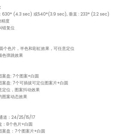
:
30° (4.3 sec) 或540°(3.9 sec), 垂直 : 233° (2.2 sec)
it精度
纠错复位
白圆个色片，半色和彩虹效果，可任意定位
颜色弹跳效果
图案盘: 7个图案+白圆
图案盘: 7个可插拔可定位图案片+白圆
意定位，图案抖动效果
的图案动态效果
通道：24/25/15/17
盘：8个色片+白圆
图案盘：7个图案片+白圆