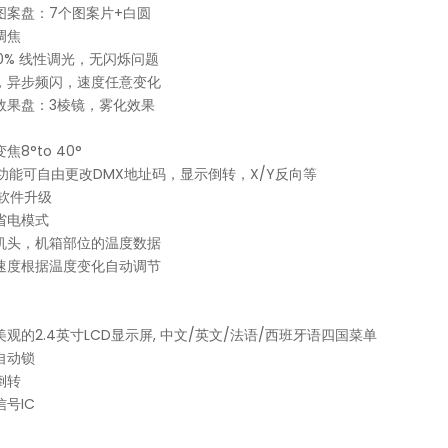
图案盘：7个图案片+白圆
调焦
00% 线性调光，无闪烁问题
，异步频闪，速度任意变化
效果盘：3棱镜，雾化效果
焦8°to 40°
M功能可自由更改DMX地址码，显示倒转，X/Y反向等
X软件升级
省电模式
机头，机箱部位的温度数据
速度根据温度变化自动调节
美观的2.4英寸LCD显示屏, 中文/英文/法语/西班牙语四国菜单
自动锁
倒转
号IC