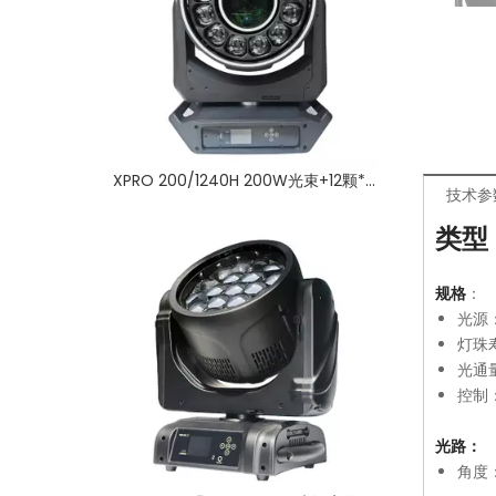
XPRO 200/1240H 200W光束+12颗*40W Led染色-多功能摇染灯
技术参
类型
规格
：
光源：
灯珠寿
光通量
控制
光路：
角度：