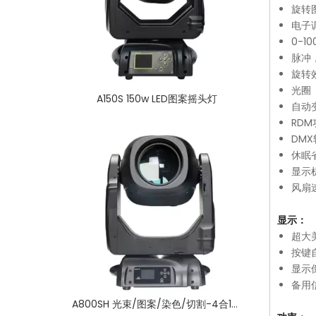
旋转
电子
0-1
脉冲
旋转
光圈
A150S 150w LED图案摇头灯
自动变
RD
DM
休眠
显示
风扇
显示：
超大
按键
显示
备用信
A800SH 光束/图案/染色/切割-4合1摇头灯