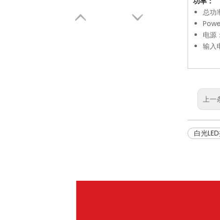
功率：
总功
Pow
电源
输入电
上一
白光LE
A640RGBW 6*40w LED光束双头摇头灯