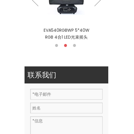
540RGBWP 5*40W
ADA80S 80w 白光 LED 摇
B 4合1 LED光束摇头
头灯
联系我们