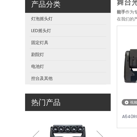
舞台
产品分类
能手
作为
灯泡摇头灯
在我们的
LED摇头灯
固定灯具
剧院灯
电池灯
控台及其他
热门产品
视
BEAM620RGBW 6
A640
RGBW 4合1 LED